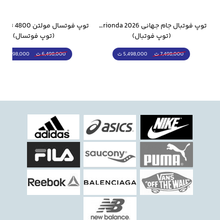
وار ورزشی سالامون مشکی
توپ فوتبال جام جهانی 2026 Trionda مشابه اورجینال
(توپ فوتبال)
(توپ فوتسال)
5,498,000 ت
5,298,000 ت
7,498,000 ت
6,498,000 ت