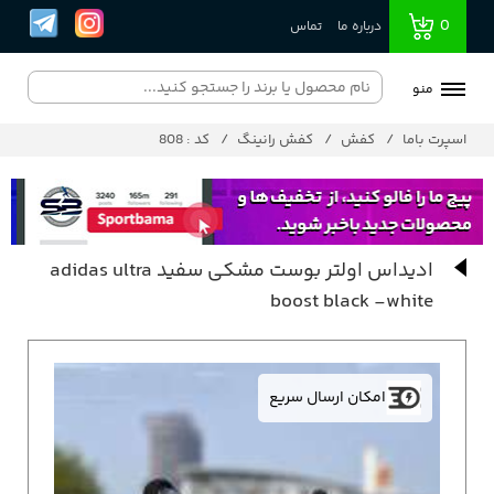
0
درباره ما
تماس
منو
اسپرت باما
کفش
کفش رانینگ
کد : 808
ادیداس اولتر بوست مشکی سفید adidas ultra
boost black -white
امکان ارسال سریع