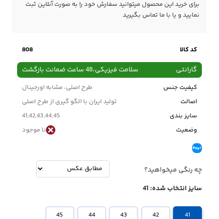
برای خرید این محصول میتوانید سفارش خود را به صورت آنلاین ثبت
نمایید و یا با ما
تماس
بگیرید
کد کالا
808
گارانتی
سلامت فیزیکی،48 ساعت ضمانت بازگشت
کیفیت جنس
طرح اصلی، مشابه اورجینال
اصالت
تولید ایران با الگو گیری از طرح اصلی
سایز بندی
41,42,43,44,45
وضعیت
نا موجود
چه رنگی میخواهید؟
سایز انتخاب شده:
41
45
44
43
42
41