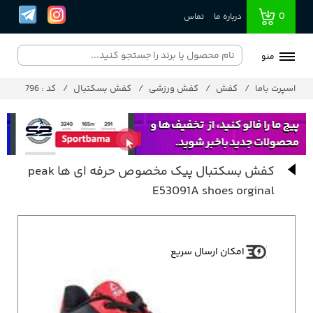
0
درباره ما
تماس
منو
اسپرت باما
کفش
کفش ورزشی
کفش بسکتبال
کد : 796
کفش بسکتبال پیک مخصوص حرفه ای ها peak
E53091A shoes orginal
امکان ارسال سریع