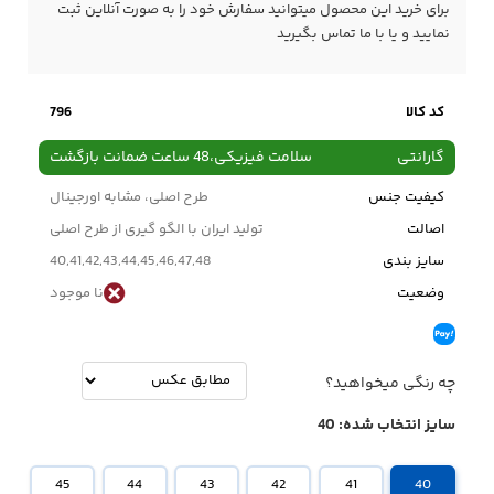
برای خرید این محصول میتوانید سفارش خود را به صورت آنلاین ثبت
نمایید و یا با ما
تماس
بگیرید
کد کالا
796
گارانتی
سلامت فیزیکی،48 ساعت ضمانت بازگشت
کیفیت جنس
طرح اصلی، مشابه اورجینال
اصالت
تولید ایران با الگو گیری از طرح اصلی
سایز بندی
40,41,42,43,44,45,46,47,48
وضعیت
نا موجود
چه رنگی میخواهید؟
سایز انتخاب شده:
40
45
44
43
42
41
40