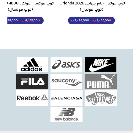
وار ورزشی سالامون مشکی
توپ فوتبال جام جهانی 2026 Trionda مشابه اورجینال
(توپ فوتبال)
(توپ فوتسال)
5,498,000 ت
5,298,000 ت
7,498,000 ت
6,498,000 ت