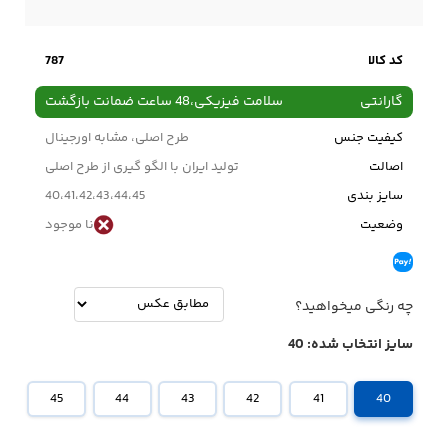
کد کالا
787
گارانتی
سلامت فیزیکی،48 ساعت ضمانت بازگشت
کیفیت جنس
طرح اصلی، مشابه اورجینال
اصالت
تولید ایران با الگو گیری از طرح اصلی
سایز بندی
40،41،42،43،44،45
وضعیت
نا موجود
چه رنگی میخواهید؟
سایز انتخاب شده:
40
45
44
43
42
41
40