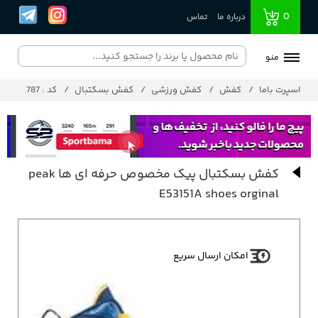
0
درباره ما
تماس
منو
اسپرت باما
کفش
کفش ورزشی
کفش بسکتبال
کد : 787
کفش بسکتبال پیک مخصوص حرفه ای ها peak
E53151A shoes orginal
امکان ارسال سریع