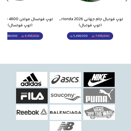
وار ورزشی سالامون مشکی
توپ فوتبال جام جهانی 2026 Trionda مشابه اورجینال
(توپ فوتبال)
(توپ فوتسال)
5,498,000 ت
5,298,000 ت
7,498,000 ت
6,498,000 ت