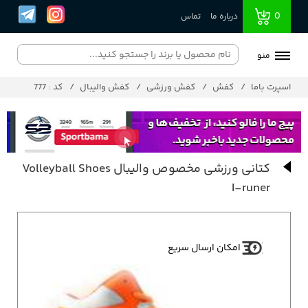
0
درباره ما
تماس
منو
اسپرت باما
کفش
کفش ورزشی
کفش والیبال
کد : 777
کتانی ورزشی مخصوص والیبال Volleyball Shoes
I-runer
امکان ارسال سریع