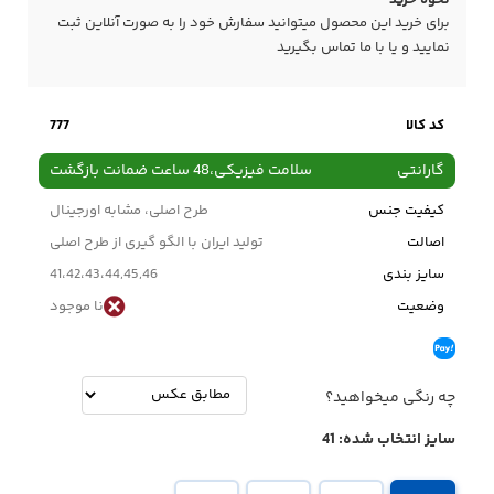
نحوه خرید
برای خرید این محصول میتوانید سفارش خود را به صورت آنلاین ثبت
نمایید و یا با ما
تماس
بگیرید
کد کالا
777
گارانتی
سلامت فیزیکی،48 ساعت ضمانت بازگشت
کیفیت جنس
طرح اصلی، مشابه اورجینال
اصالت
تولید ایران با الگو گیری از طرح اصلی
سایز بندی
41،42،43،44,45,46
وضعیت
نا موجود
چه رنگی میخواهید؟
سایز انتخاب شده:
41