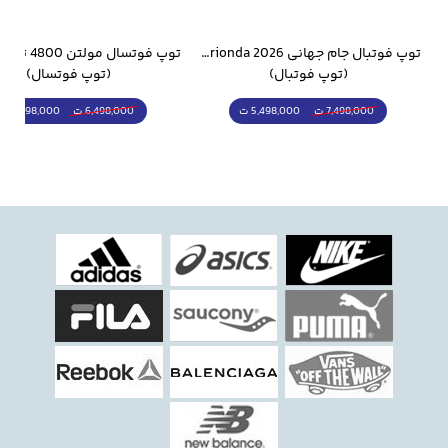
وار ورزشی سالامون مشکی
توپ فوتبال جام جهانی 2026 Trionda مشابه اورجینال
(توپ فوتبال)
(توپ فوتسال)
5,498,000 ت
5,298,000 ت
7,498,000 ت
6,498,000 ت