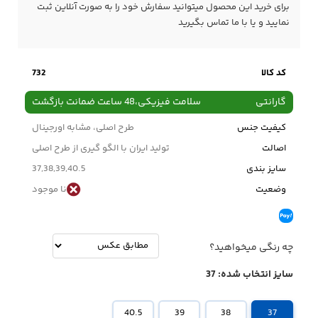
برای خرید این محصول میتوانید سفارش خود را به صورت آنلاین ثبت
نمایید و یا با ما
تماس
بگیرید
کد کالا
732
گارانتی
سلامت فیزیکی،48 ساعت ضمانت بازگشت
کیفیت جنس
طرح اصلی، مشابه اورجینال
اصالت
تولید ایران با الگو گیری از طرح اصلی
سایز بندی
37,38,39,40.5
وضعیت
نا موجود
چه رنگی میخواهید؟
سایز انتخاب شده:
37
40.5
39
38
37