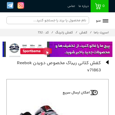
0
درباره ما
تماس
منو
اسپرت باما
کفش
کفش رانینگ
کد : 732
کفش کتانی ریباک مخصوص دویدن Reebok
v71863
امکان ارسال سریع