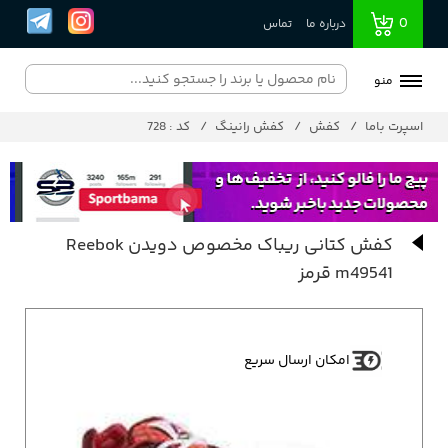
0
درباره ما
تماس
منو
اسپرت باما
کفش
کفش رانینگ
کد : 728
کفش کتانی ریباک مخصوص دویدن Reebok
m49541 قرمز
امکان ارسال سریع