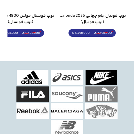
وار ورزشی سالامون مشکی
توپ فوتبال جام جهانی 2026 Trionda مشابه اورجینال
(توپ فوتبال)
(توپ فوتسال)
5,498,000 ت
5,298,000 ت
7,498,000 ت
6,498,000 ت