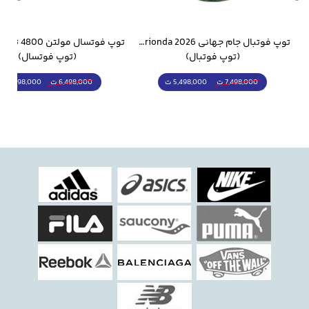
وار ورزشی سالامون مشکی
توپ فوتبال جام جهانی 2026 Trionda مشابه اورجینال
(توپ فوتبال)
(توپ فوتسال)
5,498,000 ت
5,298,000 ت
7,498,000 ت
6,498,000 ت