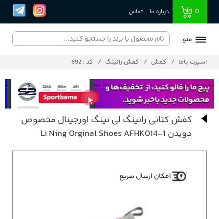
0
درباره ما
تماس
منو
اسپرت باما
کفش
کفش رانینگ
کد : 692
کفش کتانی رانینگ لی نینگ اورجینال مخصوص
دویدن Li Ning Orginal Shoes AFHK014-1
امکان ارسال سریع