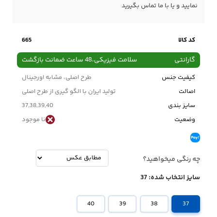
نمایید و یا با ما
تماس
بگیرید
کد کالا
665
گارانتی
سلامت فیزیکی،48 ساعت ضمانت بازگشت
کیفیت جنس
طرح اصلی، مشابه اورجینال
اصالت
تولید ایران با الگو گیری از طرح اصلی
سایز بندی
37,38,39,40
وضعیت
نا موجود
چه رنگی میخواهید؟
سایز انتخاب شده:
37
40
39
38
37