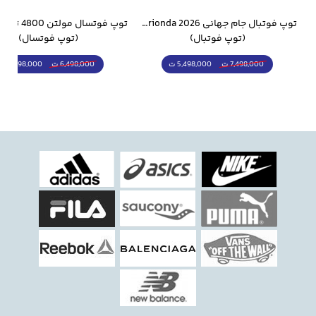
وار ورزشی سالامون مشکی
توپ فوتبال جام جهانی 2026 Trionda مشابه اورجینال
(توپ فوتبال)
(توپ فوتسال)
5,498,000 ت
5,298,000 ت
7,498,000 ت
6,498,000 ت