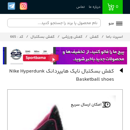
0
درباره ما
تماس
منو
اسپرت باما
کفش
کفش ورزشی
کفش بسکتبال
کد : 665
کفش بسکتبال نایک هایپردانک Nike Hyperdunk
Basketball shoes
امکان ارسال سریع