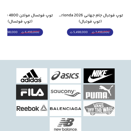
وار ورزشی سالامون مشکی
توپ فوتبال جام جهانی 2026 Trionda مشابه اورجینال
(توپ فوتبال)
(توپ فوتسال)
5,498,000 ت
5,298,000 ت
7,498,000 ت
6,498,000 ت