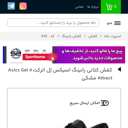
0
درباره ما
تماس
منو
اسپرت باما
کفش
کفش رانینگ
کد : 645
کفش کتانی رانینگ اسیکس ژل اترکت 4 Asics Gel
Attract مشکی
امکان ارسال سریع