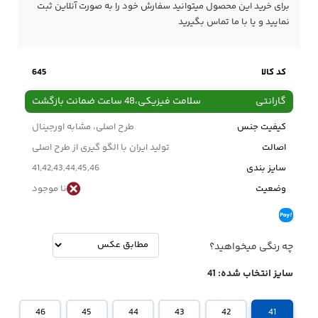
برای خرید این محصول میتوانید سفارش خود را به صورت آنلاین ثبت
نمایید و یا با ما
تماس
بگیرید
کد کالا
645
گارانتی
سلامت فیزیکی،48 ساعت ضمانت بازگشت
کیفیت جنس
طرح اصلی، مشابه اورجینال
اصالت
تولید ایران با الگو گیری از طرح اصلی
سایز بندی
41,42,43,44,45,46
وضعیت
نا موجود
چه رنگی میخواهید؟
سایز انتخاب شده:
41
46
45
44
43
42
41