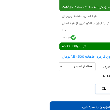
 ساعت ضمانت بازگشت
طرح اصلی، مشابه اورجینال
تولید ایران با الگو گیری از طرح اصلی
L،XL
موجود
تومان
4,538,000
هید؟
ه:
L
XL