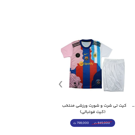
قمقمه ورزشی جاگ واتر 2.2 لیتر ایزی فیت
کیت تی شرت و شورت ورزشی منتخب مسی
(کیت فوتبالی)
(کرمکن شلوار)
798,000 ت
4,998,000 ت
849,000 ت
5,498,000 ت