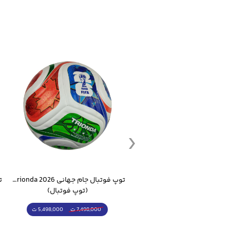
کاربردی و استایل اسپرت تبدیل می‌ک
ست گرمکن شلوار ورزشی سالامون مشکی
توپ فوتبال جام جهانی 2026 Trionda مشابه اورجینال
(کرمکن شلوار)
(توپ فوتبال)
4,998,000 ت
5,498,000 ت
5,498,000 ت
7,498,000 ت