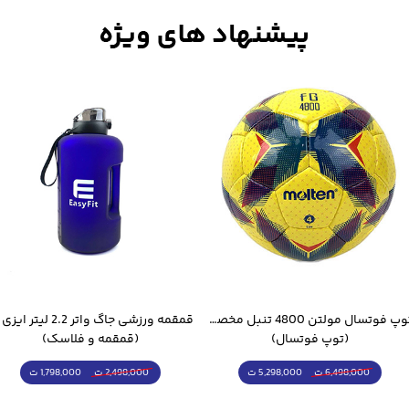
ند.
توپ فوتسال مولتن 4800 تنبل مخصوص سالن
(توپ فوتسال)
(قمقمه و فلاسک)
5,298,000 ت
1,798,000 ت
6,498,000 ت
2,498,000 ت