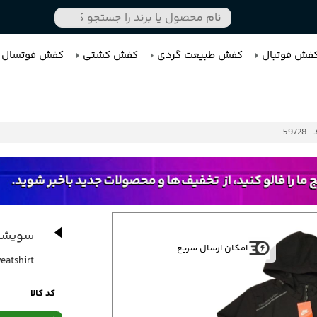
فش فوتبال
کفش طبیعت گردی
کفش کشتی
کفش فوتسال
 59728
سویشرت
امکان ارسال سریع
eatshirt
کد کالا