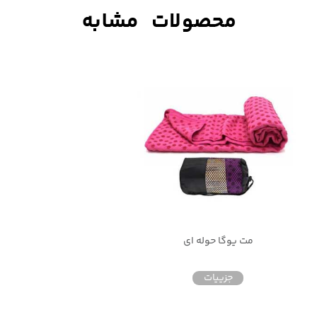
مت یوگا حوله ای
جزییات