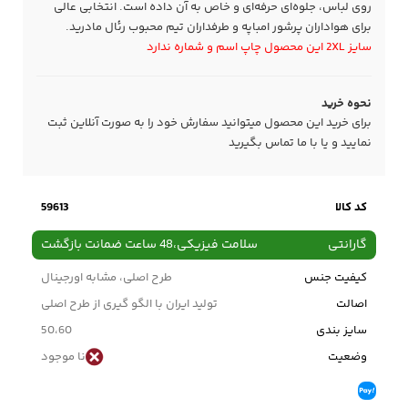
روی لباس، جلوه‌ای حرفه‌ای و خاص به آن داده است. انتخابی عالی
برای هواداران پرشور امباپه و طرفداران تیم محبوب رئال مادرید.
سایز 2XL این محصول چاپ اسم و شماره ندارد
نحوه خرید
برای خرید این محصول میتوانید سفارش خود را به صورت آنلاین ثبت
نمایید و یا با ما
تماس
بگیرید
کد کالا
59613
گارانتی
سلامت فیزیکی،48 ساعت ضمانت بازگشت
کیفیت جنس
طرح اصلی، مشابه اورجینال
اصالت
تولید ایران با الگو گیری از طرح اصلی
سایز بندی
50،60
وضعیت
نا موجود