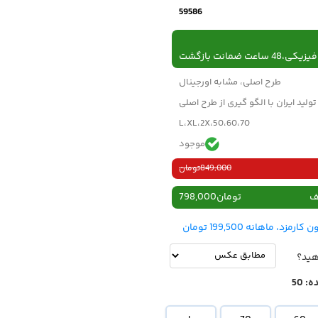
59586
 ساعت ضمانت بازگشت
طرح اصلی، مشابه اورجینال
تولید ایران با الگو گیری از طرح اصلی
50،60،70،L،XL،2X
موجود
849,000
تومان
ف
تومان
798,000
هید؟
ه:
50