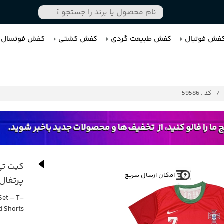
فش فوتبال
کفش طبیعت گردی
کفش کشتی
کفش فوتسال
کد : 59586
کیت تی
امکان ارسال سریع
پرتغال 
Set – T-
d Shorts