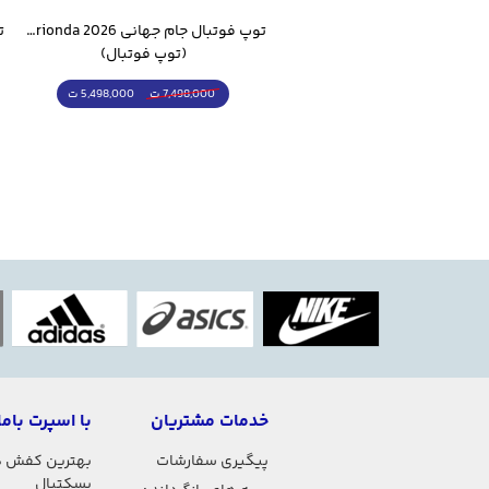
ست گرمکن شلوار ورزشی سالامون مشکی
توپ فوتبال جام جهانی 2026 Trionda مشابه اورجینال
(کرمکن شلوار)
(توپ فوتبال)
4,998,000 ت
5,498,000 ت
5,498,000 ت
7,498,000 ت
خدمات مشتریان
با اسپرت باما
پیگیری سفارشات
بهترین کفش 
بسکتبال