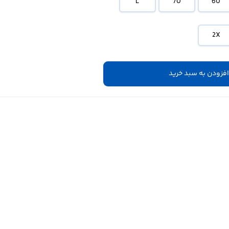
L
70
60
2X