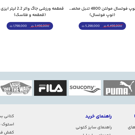
توپ فوتسال مولتن 4800 تنبل مخصوص سالن
(توپ فوتسال)
(قمقمه و فلاسک)
5,298,000 ت
1,798,000 ت
6,498,000 ت
2,498,000 ت
راهنمای خرید
کتانی بس
استوک ف
های
راهنمای سایز کتونی
کفش فو