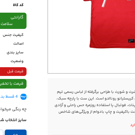
کد کالا
گارانتی
سلامت فیزیکی،48
کیفیت جنس
اصالت
سایز بندی
وضعیت
قیمت قبل
قیمت با تخفی
ت و شورت با طراحی برگرفته از لباس رسمی تیم
4 قسط بدون کارمزد، ماهانه 199,500 تومان
، کریستیانو رونالدو است. این ست با پارچه سبک،
نات، فوتبال یا استفاده روزمره حس راحتی و آزادی
چه رنگی میخوا
خت باکیفیت و چاپ بادوام از ویژگی‌های شاخص
سایز انتخاب شد