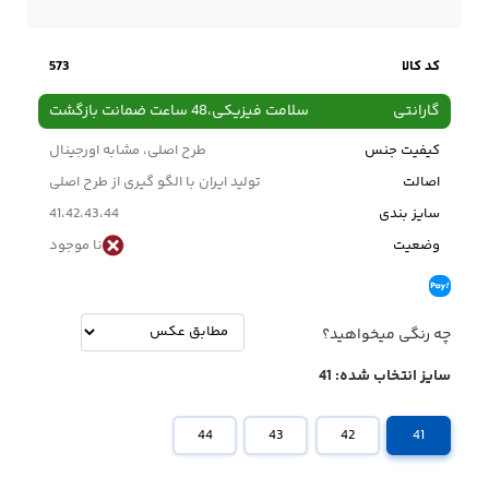
کد کالا
573
گارانتی
سلامت فیزیکی،48 ساعت ضمانت بازگشت
کیفیت جنس
طرح اصلی، مشابه اورجینال
اصالت
تولید ایران با الگو گیری از طرح اصلی
سایز بندی
41،42،43،44
وضعیت
نا موجود
چه رنگی میخواهید؟
سایز انتخاب شده:
41
44
43
42
41