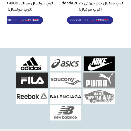
وار ورزشی سالامون مشکی
توپ فوتبال جام جهانی 2026 Trionda مشابه اورجینال
(توپ فوتبال)
(توپ فوتسال)
5,498,000 ت
5,298,000 ت
7,498,000 ت
6,498,000 ت