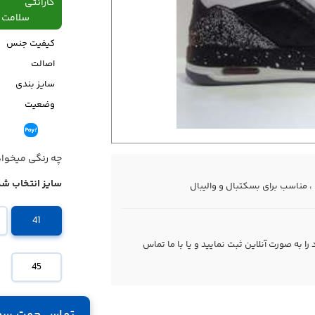
گارانتی
سلامت فیزیکی،48
کیفیت جنس
اصالت
سایز بندی
وضعیت
قیمت
چه رنگی میخوا
سایز انتخاب شد
، مناسب برای بسکتبال و والیبال
41
 به صورت آنلاین ثبت نمایید و یا با ما
تماس
45
تماس جهت سف