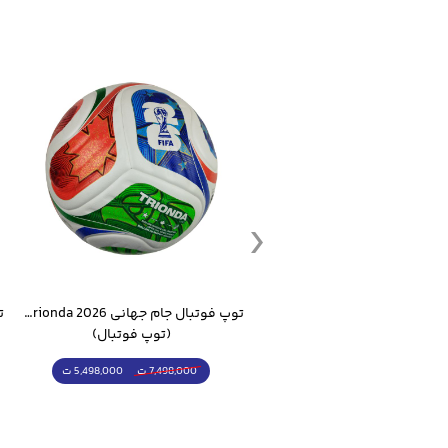
ست گرمکن شلوار ورزشی سالامون مشکی
توپ فوتبال جام جهانی 2026 Trionda مشابه اورجینال
(کرمکن شلوار)
(توپ فوتبال)
4,998,000 ت
5,498,000 ت
5,498,000 ت
7,498,000 ت