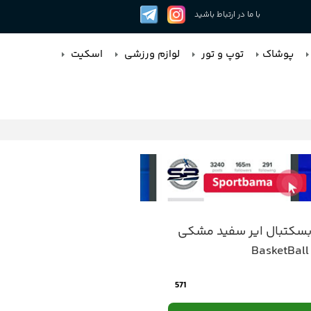
با ما در ارتباط باشید
پوشاک
توپ و تور
لوازم ورزشی
اسکیت
کتبال ایر سفید مشکی
BasketBall
571