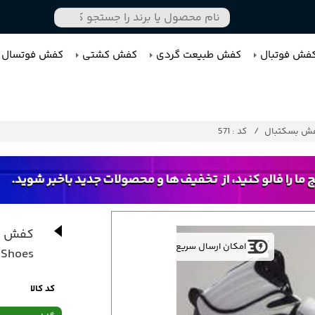
فش فوتبال
کفش طبیعت گردی
کفش کشتی
کفش فوتسال
ش بسکتبال
کد : 571
کفش بس
امکان ارسال سریع
 Shoes
کد کالا