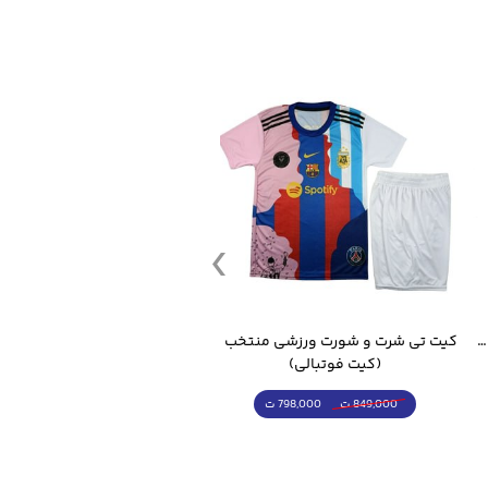
قمقمه ورزشی جاگ واتر 2.2 لیتر ایزی فیت
کیت تی شرت و شورت ورزشی منتخب مسی
(کیت فوتبالی)
(کرمکن شلوار)
798,000 ت
4,998,000 ت
849,000 ت
5,498,000 ت