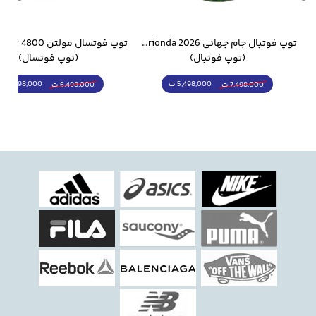
وار ورزشی سالامون مشکی
توپ فوتبال جام جهانی 2026 Trionda مشابه اورجینال
(توپ فوتبال)
(توپ فوتسال)
5,498,000 ت
5,298,000 ت
7,498,000 ت
6,498,000 ت