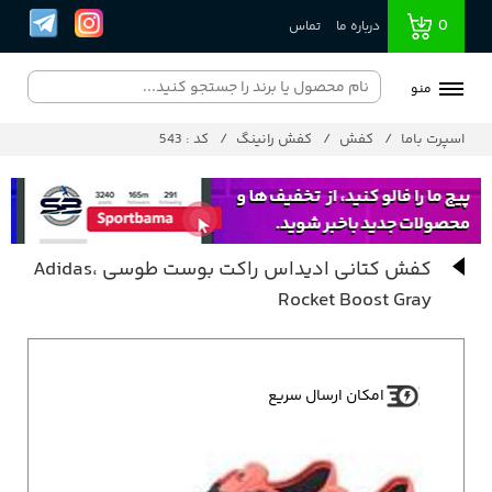
0
درباره ما
تماس
منو
اسپرت باما
کفش
کفش رانینگ
کد : 543
کفش کتانی ادیداس راکت بوست طوسی ،Adidas
Rocket Boost Gray
امکان ارسال سریع