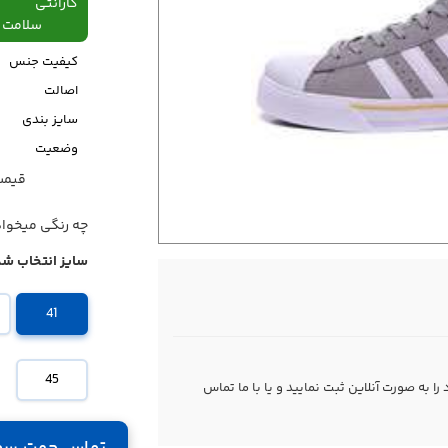
گارانتی
سلامت فیزیکی،48
کیفیت جنس
اصالت
سایز بندی
وضعیت
قیمت قبل
قیمت
چه رنگی میخوا
سایز انتخاب شد
41
45
 به صورت آنلاین ثبت نمایید و یا با ما
تماس
تماس جهت سف