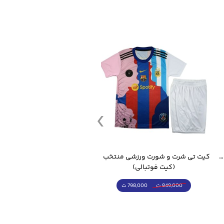
قمقمه ورزشی جاگ واتر 2.2 لیتر ایزی فیت
کیت تی شرت و شورت ورزشی منتخب مسی
(کیت فوتبالی)
(کرمکن شلوار)
798,000 ت
4,998,000 ت
849,000 ت
5,498,000 ت