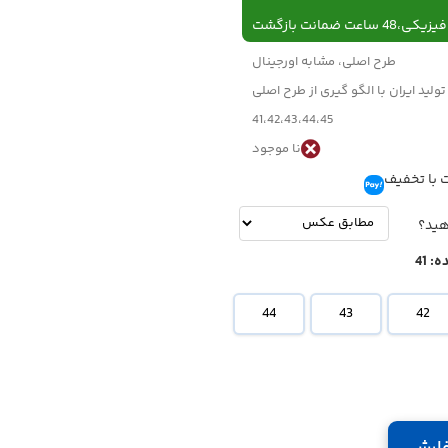
 ساعت ضمانت بازگشت
طرح اصلی، مشابه اورجینال
تولید ایران با الگو گیری از طرح اصلی
41،42،43،44،45
نا موجود
 با تخفیف
تومان
-
تومان
هید؟
ه:
41
44
43
42
ارش