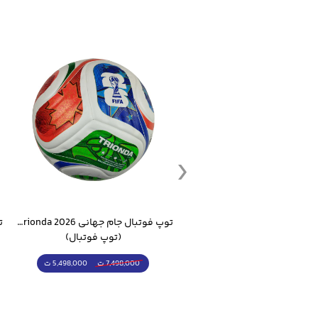
ست گرمکن شلوار ورزشی سالامون مشکی
توپ فوتبال جام جهانی 2026 Trionda مشابه اورجینال
(کرمکن شلوار)
(توپ فوتبال)
4,998,000 ت
5,498,000 ت
5,498,000 ت
7,498,000 ت