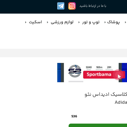
با ما در ارتباط باشید
پوشاک
توپ و تور
لوازم ورزشی
اسکیت
کلاسیک ادیداس نئو
Adid
536