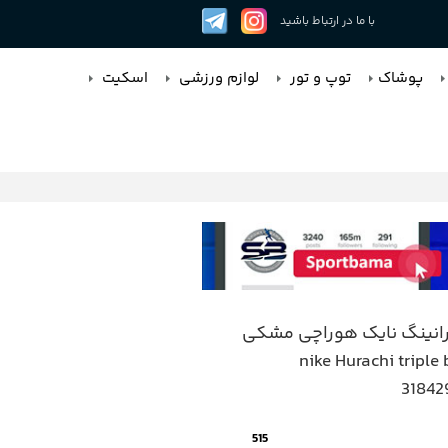
با ما در ارتباط باشید
پوشاک
توپ و تور
لوازم ورزشی
اسکیت
رانینگ نایک هوراچی مشکی
nike Hurachi triple
3184
515