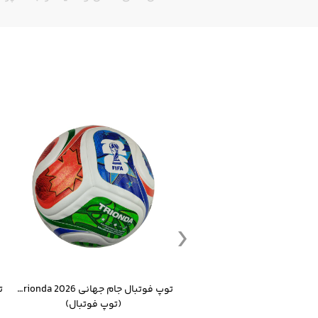
ست گرمکن شلوار ورزشی سالامون مشکی
توپ فوتبال جام جهانی 2026 Trionda مشابه اورجینال
(کرمکن شلوار)
(توپ فوتبال)