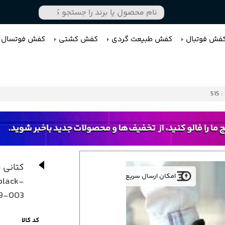
فش فوتبال
کفش طبیعت گردی
کفش کشتی
کفش فوتسال
515
کتانی 
امکان ارسال سریع
 black-
29-003
کد کالا