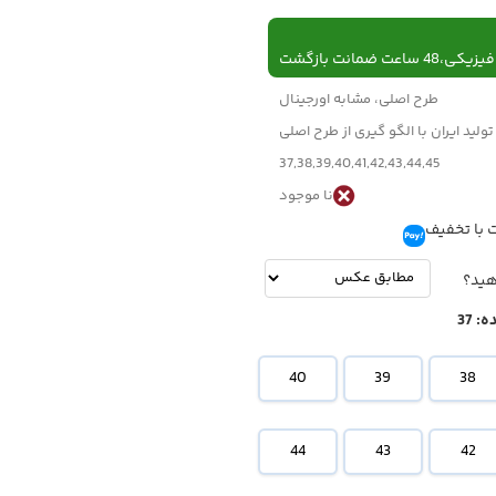
 ساعت ضمانت بازگشت
طرح اصلی، مشابه اورجینال
تولید ایران با الگو گیری از طرح اصلی
37,38,39,40,41,42,43,44,45
نا موجود
 با تخفیف
تومان
-
تومان
هید؟
ه:
37
40
39
38
44
43
42