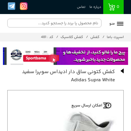
0
درباره ما
تماس
منو
اسپرت باما
کفش
کفش کلاسیک
کد : 481
کفش کتونی ساق دار ادیداس سوپرا سفید
Adidas Supra White
امکان ارسال سریع