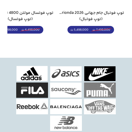
وار ورزشی سالامون مشکی
توپ فوتبال جام جهانی 2026 Trionda مشابه اورجینال
(توپ فوتبال)
(توپ فوتسال)
5,498,000 ت
5,298,000 ت
7,498,000 ت
6,498,000 ت