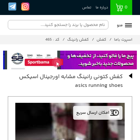
0
درباره ما
تماس
منو
اسپرت باما
کفش
کفش رانینگ
کد : 465
کفش کتونی رانینگ مشابه اورجینال اسیکس
asics running shoes
امکان ارسال سریع