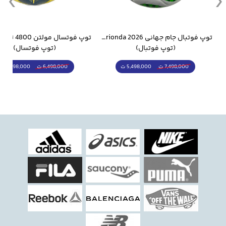
وار ورزشی سالامون مشکی
توپ فوتبال جام جهانی 2026 Trionda مشابه اورجینال
(توپ فوتبال)
(توپ فوتسال)
5,498,000 ت
5,298,000 ت
7,498,000 ت
6,498,000 ت