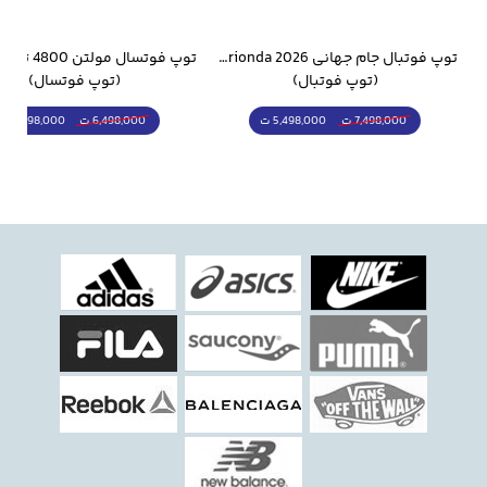
وار ورزشی سالامون مشکی
توپ فوتبال جام جهانی 2026 Trionda مشابه اورجینال
(توپ فوتبال)
(توپ فوتسال)
5,498,000 ت
5,298,000 ت
7,498,000 ت
6,498,000 ت