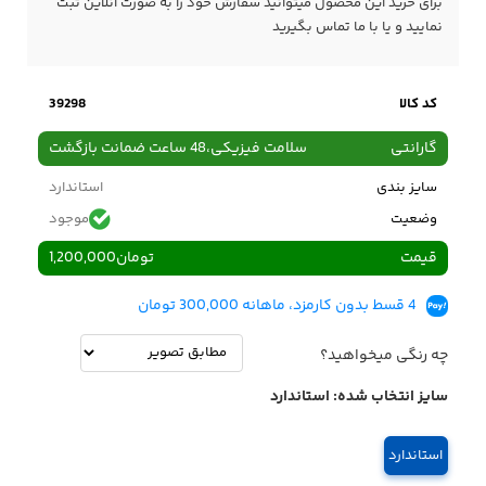
برای خرید این محصول میتوانید سفارش خود را به صورت آنلاین ثبت
نمایید و یا با ما
تماس
بگیرید
کد کالا
39298
گارانتی
سلامت فیزیکی،48 ساعت ضمانت بازگشت
سایز بندی
استاندارد
وضعیت
موجود
قیمت
تومان
1,200,000
4 قسط بدون کارمزد، ماهانه 300,000 تومان
چه رنگی میخواهید؟
سایز انتخاب شده:
استاندارد
استاندارد