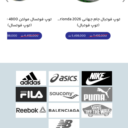
وار ورزشی سالامون مشکی
توپ فوتبال جام جهانی 2026 Trionda مشابه اورجینال
(توپ فوتبال)
(توپ فوتسال)
5,498,000 ت
5,298,000 ت
7,498,000 ت
6,498,000 ت