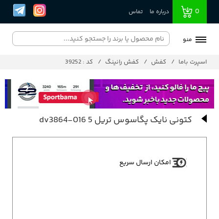
0
درباره ما
تماس
منو
اسپرت باما
کفش
کفش رانینگ
کد : 39252
کتونی نایک پگاسوس تریل 5 dv3864-016
امکان ارسال سریع