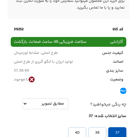
برای خرید این محصول میتوانید سفارش خود را به صورت آنلاین ثبت
نمایید و یا با ما
تماس
بگیرید
کد کالا
39252
گارانتی
سلامت فیزیکی،48 ساعت ضمانت بازگشت
کیفیت جنس
طرح اصلی، مشابه اورجینال
اصالت
تولید ایران با الگو گیری از طرح اصلی
سایز بندی
37،38،40
وضعیت
نا موجود
چه رنگی میخواهید؟
سایز انتخاب شده:
37
40
38
37