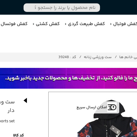
فش فوتبال
کفش طبیعت گردی
کفش کشتی
کفش فوتسال
 خانم ها
ست ورزشی زنانه
کد : 39248
ست ورز
امکان ارسال سریع
دار
orts set
کد کالا