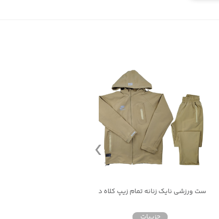
ست ورزشی نایک زنانه تمام زیپ کلاه دار
ست مانتو شلوار ورزشی زنانه
جزییات
جزییات