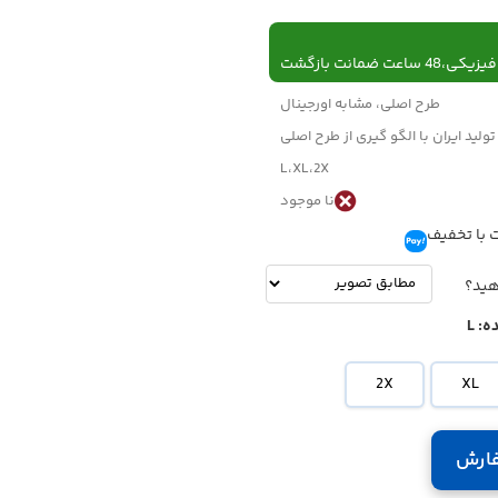
 ساعت ضمانت بازگشت
طرح اصلی، مشابه اورجینال
تولید ایران با الگو گیری از طرح اصلی
L،XL،2X
نا موجود
 با تخفیف
تومان
-
تومان
هید؟
ه:
L
2X
XL
ارش