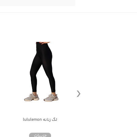
ر ورزشی کتان نایک دمپا کش
لگ زنانه lululemon
جزییات
جزییات