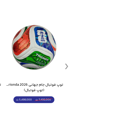
ست گرمکن شلوار ورزشی سالامون مشکی
توپ فوتبال جام جهانی 2026 Trionda مشابه اورجینال
(کرمکن شلوار)
(توپ فوتبال)
4,998,000 ت
5,498,000 ت
5,498,000 ت
7,498,000 ت