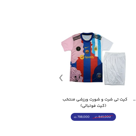
قمقمه ورزشی جاگ واتر 2.2 لیتر ایزی فیت
کیت تی شرت و شورت ورزشی منتخب مسی
(کیت فوتبالی)
(کرمکن شلوار)
798,000 ت
4,998,000 ت
849,000 ت
5,498,000 ت