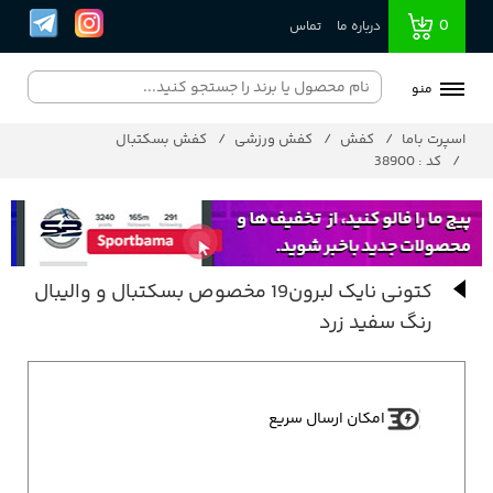
0
درباره ما
تماس
منو
اسپرت باما
کفش
کفش ورزشی
کفش بسکتبال
کد : 38900
کتونی نایک لبرون19 مخصوص بسکتبال و والیبال
رنگ سفید زرد
امکان ارسال سریع