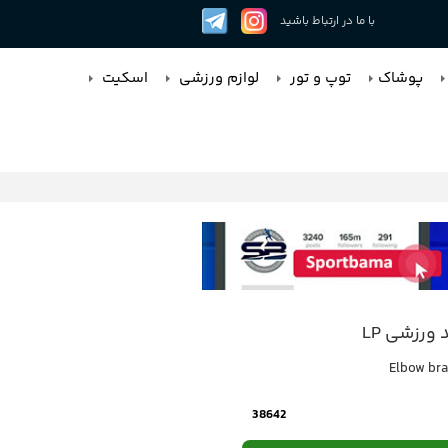
با ما در ارتباط باشید
پوشاک
توپ و تور
لوازم ورزشی
اسکیت
 ورزشی LP
Elbow bra
38642