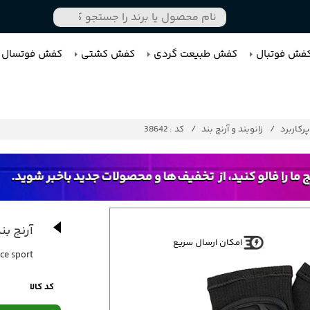
فش فوتبال
کفش طبیعت گردی
کفش کشتی
کفش فوتسال
رکاربرد
زانوبند و آرنج بند
کد : 38642
آرنج بند
امکان ارسال سریع
ce sport
کد کالا