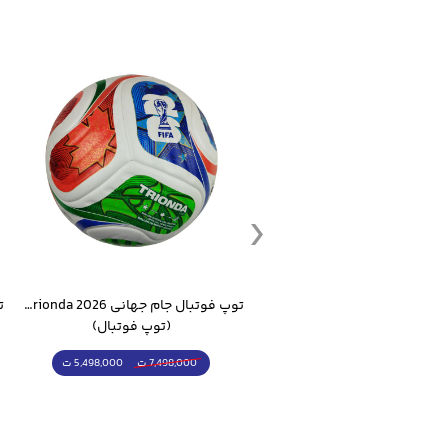
ست گرمکن شلوار ورزشی سالامون مشکی
توپ فوتبال جام جهانی 2026 Trionda مشابه اورجینال
(کرمکن شلوار)
(توپ فوتبال)
4,998,000 ت
5,498,000 ت
5,498,000 ت
7,498,000 ت