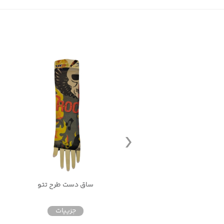
زانو بند ورزشی
ساق دست طرح تتو
جزییات
جزییات