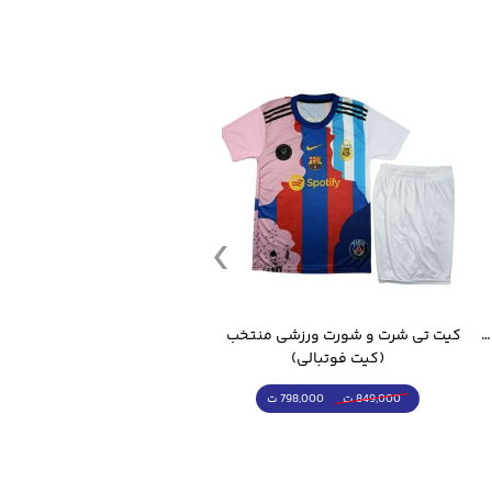
قمقمه ورزشی جاگ واتر 2.2 لیتر ایزی فیت
کیت تی شرت و شورت ورزشی منتخب مسی
(کیت فوتبالی)
(کرمکن شلوار)
798,000 ت
4,998,000 ت
849,000 ت
5,498,000 ت