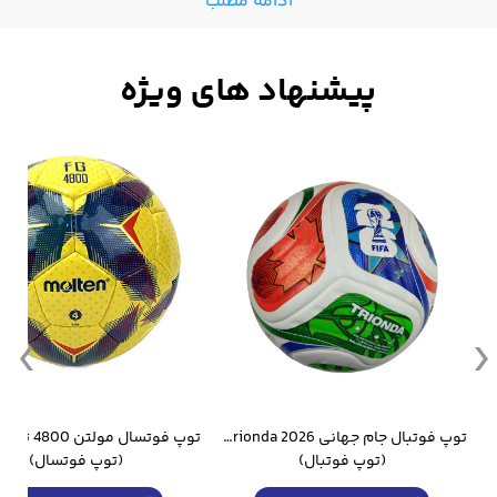
ادامه مطلب
وار ورزشی سالامون مشکی
توپ فوتبال جام جهانی 2026 Trionda مشابه اورجینال
(توپ فوتبال)
(توپ فوتسال)