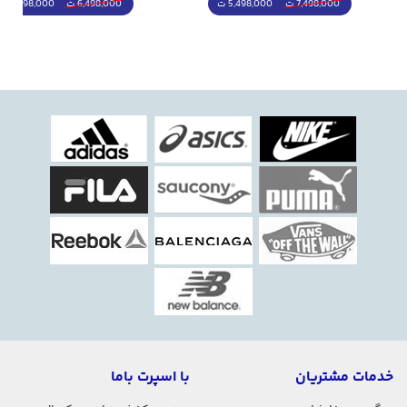
5,498,000 ت
5,298,000 ت
7,498,000 ت
6,498,000 ت
خدمات مشتریان
با اسپرت باما