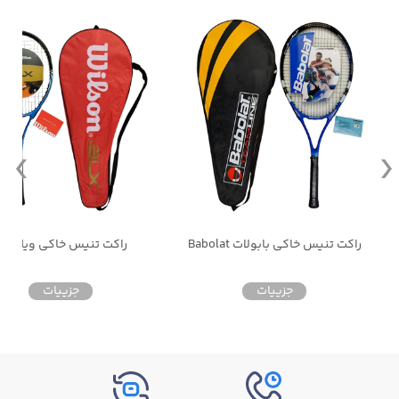
راکت تنیس خاکی بابولات Babolat
راکت تنیس خاکی ویلسون
جزییات
جزییات