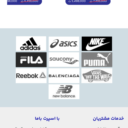
5,498,000 ت
5,298,000 ت
7,498,000 ت
6,498,000 ت
خدمات مشتریان
با اسپرت باما