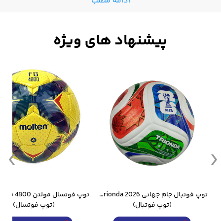
ادامه مطلب
وار ورزشی سالامون مشکی
توپ فوتبال جام جهانی 2026 Trionda مشابه اورجینال
(توپ فوتبال)
(توپ فوتسال)