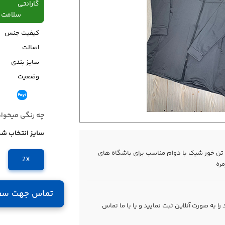
گارانتی
سلامت فیزیکی،48
کیفیت جنس
اصالت
سایز بندی
وضعیت
قیمت
چه رنگی میخوا
سایز انتخاب شد
و تن خور شیک با دوام مناسب برای باشگاه های
2X
مره
تماس جهت سف
 به صورت آنلاین ثبت نمایید و یا با ما
تماس