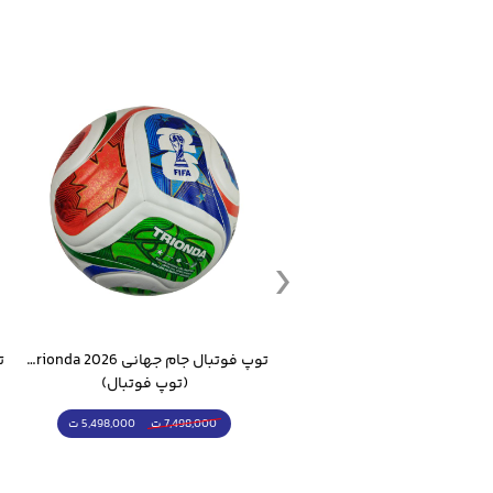
ست گرمکن شلوار ورزشی سالامون مشکی
توپ فوتبال جام جهانی 2026 Trionda مشابه اورجینال
(کرمکن شلوار)
(توپ فوتبال)
4,998,000 ت
5,498,000 ت
5,498,000 ت
7,498,000 ت