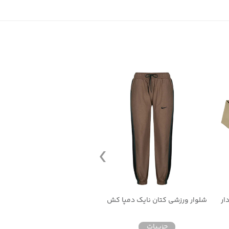
ار
شلوار ورزشی کتان نایک دمپا کش
ست ورزشی نایک زنانه تمام زیپ ک
جزییات
جزییات