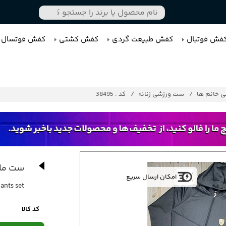
فش فوتبال
کفش طبیعت گردی
کفش کشتی
کفش فوتسال
 خانم ها
ست ورزشی زنانه
کد : 38495
ست مان
امکان ارسال سریع
ants set
کد کالا