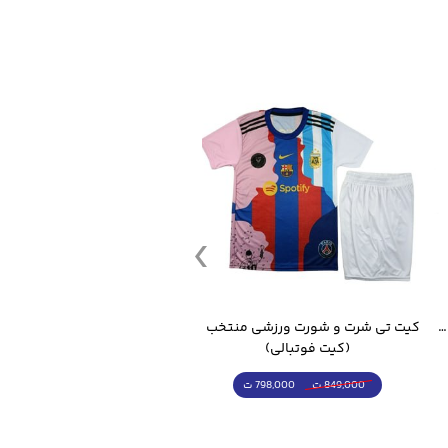
قمقمه ورزشی جاگ واتر 2.2 لیتر ایزی فیت
کیت تی شرت و شورت ورزشی منتخب مسی
(کیت فوتبالی)
(کرمکن شلوار)
798,000 ت
4,998,000 ت
849,000 ت
5,498,000 ت