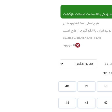
 ساعت ضمانت بازگشت
طرح اصلی، مشابه اورجینال
تولید ایران با الگو گیری از طرح اصلی
37،38،39،40،41،42،43،44،45
نا موجود
-
تومان
هید؟
ه:
37
40
39
38
44
43
42