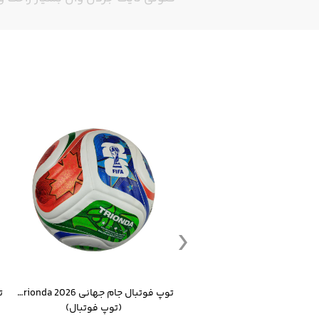
ست گرمکن شلوار ورزشی سالامون مشکی
توپ فوتبال جام جهانی 2026 Trionda مشابه اورجینال
(کرمکن شلوار)
(توپ فوتبال)