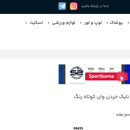
با ما در ارتباط باشید
پوشاک
توپ و تور
لوازم ورزشی
اسکیت
نایک جردن وان کوتاه رنگ
nike jo
38435