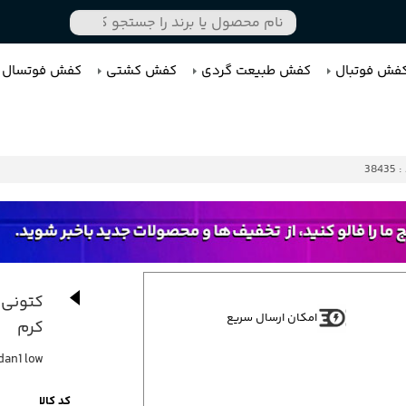
فش فوتبال
کفش طبیعت گردی
کفش کشتی
کفش فوتسال
3843
کتونی 
امکان ارسال سریع
کرم
rdan1 low
کد کالا