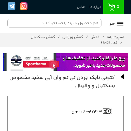
0
درباره ما
تماس
منو
اسپرت باما
کفش
کفش ورزشی
کفش بسکتبال
کد : 38427
کتونی نایک جردن تی تم وان آبی سفید مخصوص
بسکتبال و والیبال
امکان ارسال سریع