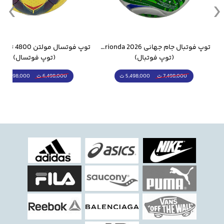
وار ورزشی سالامون مشکی
توپ فوتبال جام جهانی 2026 Trionda مشابه اورجینال
(توپ فوتبال)
(توپ فوتسال)
5,498,000 ت
5,298,000 ت
7,498,000 ت
6,498,000 ت