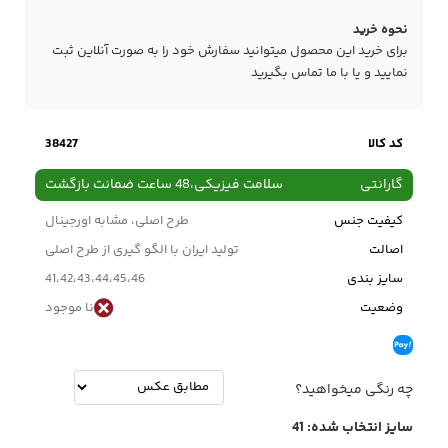
نحوه خرید
برای خرید این محصول میتوانید سفارش خود را به صورت آنلاین ثبت
نمایید و یا با ما
تماس
بگیرید
کد کالا
38427
گارانتی
سلامت فیزیکی،48 ساعت ضمانت بازگشت
کیفیت جنس
طرح اصلی، مشابه اورجینال
اصالت
تولید ایران با الگو گیری از طرح اصلی
سایز بندی
41،42،43،44،45،46
وضعیت
نا موجود
چه رنگی میخواهید؟
سایز انتخاب شده:
41