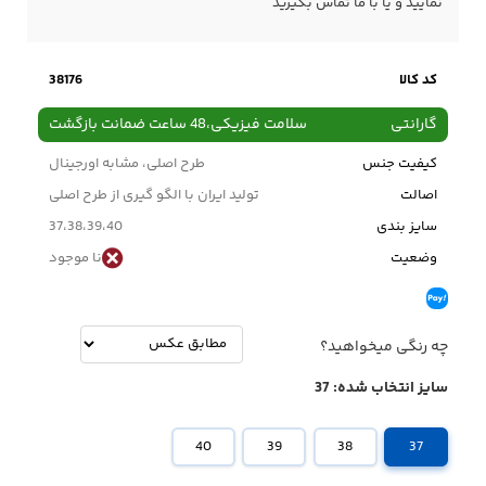
نمایید و یا با ما
تماس
بگیرید
کد کالا
38176
گارانتی
سلامت فیزیکی،48 ساعت ضمانت بازگشت
کیفیت جنس
طرح اصلی، مشابه اورجینال
اصالت
تولید ایران با الگو گیری از طرح اصلی
سایز بندی
37،38،39،40
وضعیت
نا موجود
چه رنگی میخواهید؟
سایز انتخاب شده:
37
40
39
38
37