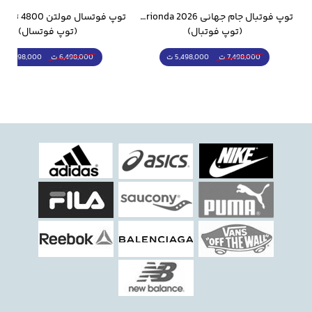
وار ورزشی سالامون مشکی
توپ فوتبال جام جهانی 2026 Trionda مشابه اورجینال
(توپ فوتبال)
(توپ فوتسال)
5,498,000 ت
5,298,000 ت
7,498,000 ت
6,498,000 ت