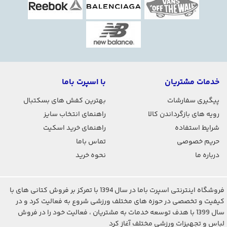
رویه هارد این مدل باعث میشود پا در داخل بوت ثبات
بیشتری داشته باشد. در سرعت های بالا، کوچکترین عدم
تعادل میتواند کنترل اسکیت را دشوار کند؛ به همین
دلیل طراحی بوت مقاوم با ساپورت قوی مچ پا، یکی از
فاکتورهای مهم در اسکیت حرفه ای محسوب میشود.
خدمات مشتریان
با اسپرت باما
پیگیری سفارشات
بهترین کفش های بسکتبال
چرا فلاینگ ایگل S7 یک اسکیت سرعت
رویه های بازگرداندن کالا
راهنمای انتخاب سایز
شرایط استفاده
راهنمای خرید اسکیت
حرفه ای است؟
حریم خصوصی
تماس باما
طراحی 3 چرخه برای افزایش شتاب و سرعت
درباره ما
نحوه خرید
چرخ های بزرگتر برای حرکت روان تر در مسیرهای
طولانی
فروشگاه اینترنتی اسپرت باما در سال 1394 با تمرکز بر فروش کتانی های با
رویه هارد مقاوم با ساپورت قوی مچ پا
کیفیت و تخصصی در حوزه های مختلف ورزشی شروع به فعالیت کرد و در
سال 1399 با هدف توسعه خدمات به مشتریان ، فعالیت خود را در فروش
مناسب تمرین حرفه ای و اسکیت سرعت شهری
لباس و تجهیزات ورزشی مختلف آغاز کرد