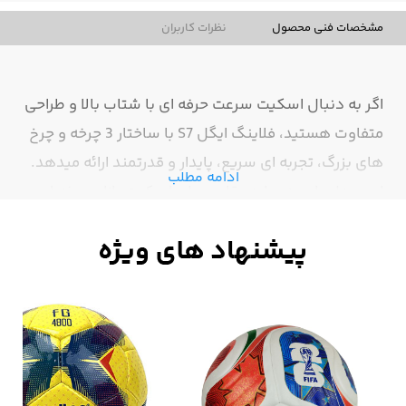
مشخصات فنی محصول
نظرات کاربران
اگر به دنبال اسکیت سرعت حرفه ای با شتاب بالا و طراحی
متفاوت هستید، فلاینگ ایگل S7 با ساختار 3 چرخه و چرخ
های بزرگ، تجربه ای سریع، پایدار و قدرتمند ارائه میدهد.
ادامه مطلب
این مدل با رویه هارد مقاوم برای اسکیت بازان حرفه ای و
تمرین های جدی سرعت طراحی شده است. اسکیت بوت
هارد،جوراب پرمیوم فوم سرد،فریم CNC،چرخ ۱۰۰
میل،بلبرینگ وکیوم دار سرامیکی،Abec 11
بررسی اسکیت سرعت فلاینگ
ایگل s7