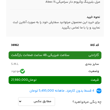
میل،بلبرینگ وکیوم دار سرامیکی،Abec 11
نحوه خرید
برای خرید این محصول میتوانید سفارش خود را به صورت آنلاین ثبت
نمایید و یا با ما
تماس
بگیرید
کد کالا
38162
گارانتی
سلامت فیزیکی،48 ساعت ضمانت بازگشت
سایز بندی
S،M،L
وضعیت
موجود
قیمت
تومان
21,980,000
4 قسط بدون کارمزد، ماهانه 5,495,000 تومان
چه رنگی میخواهید؟