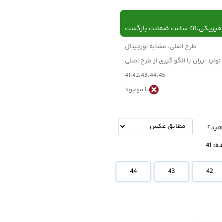
 ساعت ضمانت بازگشت
طرح اصلی، مشابه اورجینال
تولید ایران با الگو گیری از طرح اصلی
41،42،43،44،45
نا موجود
-
تومان
هید؟
ه:
41
44
43
42