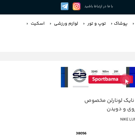
با ما در ارتباط باشید
پوشاک
توپ و تور
لوازم ورزشی
اسکیت
نایک لونارلن مخصوص
روی و دویدن
NIKE L
38056