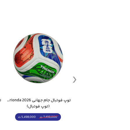
ست گرمکن شلوار ورزشی سالامون مشکی
توپ فوتبال جام جهانی 2026 Trionda مشابه اورجینال
(کرمکن شلوار)
(توپ فوتبال)
4,998,000 ت
5,498,000 ت
5,498,000 ت
7,498,000 ت