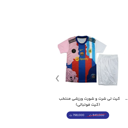
قمقمه ورزشی جاگ واتر 2.2 لیتر ایزی فیت
کیت تی شرت و شورت ورزشی منتخب مسی
(کیت فوتبالی)
(کرمکن شلوار)
798,000 ت
4,998,000 ت
849,000 ت
5,498,000 ت