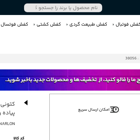
فش فوتبال
کفش طبیعت گردی
کفش کشتی
کفش فوتسال
3805
کتونی 
امکان ارسال سریع
پیاده 
UNARLON
کد کالا