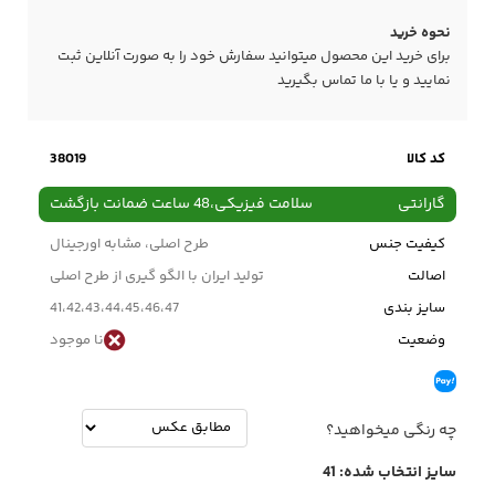
نحوه خرید
برای خرید این محصول میتوانید سفارش خود را به صورت آنلاین ثبت
نمایید و یا با ما
تماس
بگیرید
کد کالا
38019
گارانتی
سلامت فیزیکی،48 ساعت ضمانت بازگشت
کیفیت جنس
طرح اصلی، مشابه اورجینال
اصالت
تولید ایران با الگو گیری از طرح اصلی
سایز بندی
41،42،43،44،45،46،47
وضعیت
نا موجود
چه رنگی میخواهید؟
سایز انتخاب شده:
41