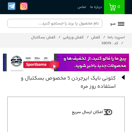
0
درباره ما
تماس
منو
اسپرت باما
کفش
کفش ورزشی
کفش بسکتبال
کد : 38019
کتونی نایک ایرجردن 5 مخصوص بسکتبال و
استفاده روز مره
امکان ارسال سریع