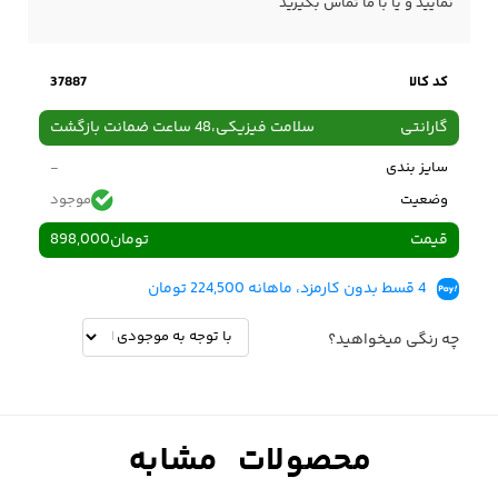
نمایید و یا با ما
تماس
بگیرید
کد کالا
37887
گارانتی
سلامت فیزیکی،48 ساعت ضمانت بازگشت
سایز بندی
-
وضعیت
موجود
قیمت
تومان
898,000
4 قسط بدون کارمزد، ماهانه 224,500 تومان
چه رنگی میخواهید؟