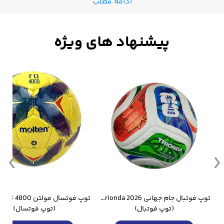
ادامه مطلب
وار ورزشی سالامون مشکی
توپ فوتبال جام جهانی 2026 Trionda مشابه اورجینال
(توپ فوتبال)
(توپ فوتسال)