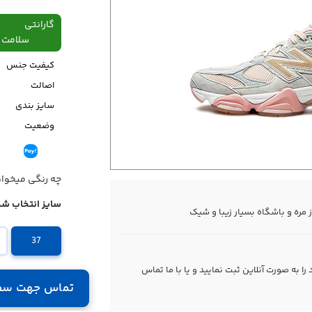
گارانتی
سلامت فیزیکی،48
کیفیت جنس
اصالت
سایز بندی
وضعیت
قیمت
چه رنگی میخوا
سایز انتخاب شد
37
 به صورت آنلاین ثبت نمایید و یا با ما
تماس
تماس جهت سف