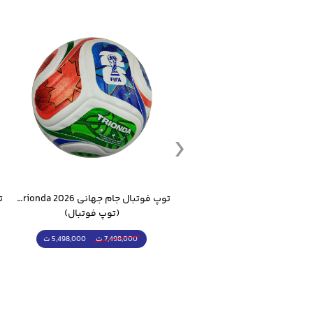
ست گرمکن شلوار ورزشی سالامون مشکی
توپ فوتبال جام جهانی 2026 Trionda مشابه اورجینال
(کرمکن شلوار)
(توپ فوتبال)
4,998,000 ت
5,498,000 ت
5,498,000 ت
7,498,000 ت