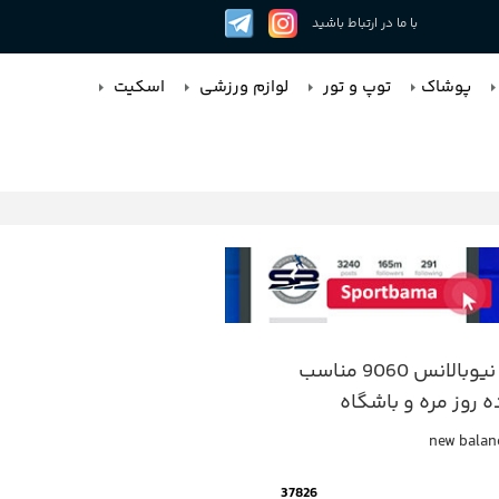
با ما در ارتباط باشید
پوشاک
توپ و تور
لوازم ورزشی
اسکیت
کتونی نیوبالانس 9060 مناسب
 روز مره و باشگاه
new balan
37826