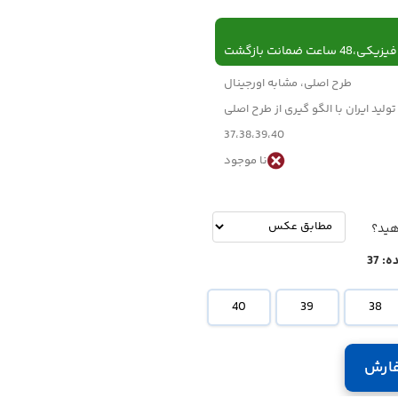
 ساعت ضمانت بازگشت
طرح اصلی، مشابه اورجینال
تولید ایران با الگو گیری از طرح اصلی
37،38،39،40
نا موجود
-
تومان
هید؟
ه:
37
40
39
38
ارش