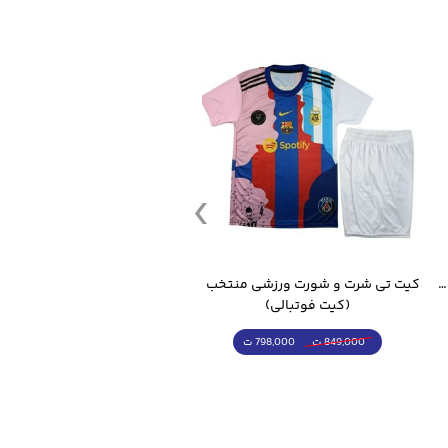
قمقمه ورزشی جاگ واتر 2.2 لیتر ایزی فیت
کیت تی شرت و شورت ورزشی منتخب مسی
(کیت فوتبالی)
(کرمکن شلوار)
798,000 ت
4,998,000 ت
849,000 ت
5,498,000 ت