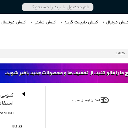
فش فوتبال
کفش طبیعت گردی
کفش کشتی
کفش فوتسال
3782
امکان ارسال سریع
استفاده
ce 9060
کد کالا