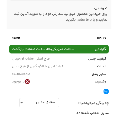
نحوه خرید
برای خرید این محصول میتوانید سفارش خود را به صورت آنلاین ثبت
نمایید و یا با ما
تماس
بگیرید
کد کالا
37691
گارانتی
سلامت فیزیکی،48 ساعت ضمانت بازگشت
کیفیت جنس
طرح اصلی، مشابه اورجینال
اصالت
تولید ایران با الگو گیری از طرح اصلی
سایز بندی
37،38،39،40
وضعیت
نا موجود
چه رنگی میخواهید؟
سایز انتخاب شده:
37