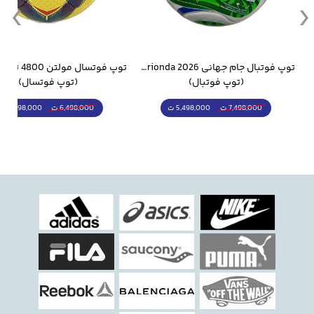
وار ورزشی سالامون مشکی
توپ فوتبال جام جهانی 2026 Trionda مشابه اورجینال
(توپ فوتبال)
(توپ فوتسال)
5,498,000 ت
5,298,000 ت
7,498,000 ت
6,498,000 ت