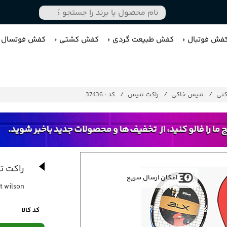
فش فوتبال
کفش طبیعت گردی
کفش کشتی
کفش فوتسال
کتی
تنیس خاکی
راکت تنیس
کد : 37436
راکت تن
امکان ارسال سریع
t wilson
کد کالا