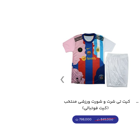
قمقمه ورزشی جاگ واتر 2.2 لیتر ایزی فیت
کیت تی شرت و شورت ورزشی منتخب مسی
(کیت فوتبالی)
(کرمکن شلوار)
798,000 ت
4,998,000 ت
849,000 ت
5,498,000 ت