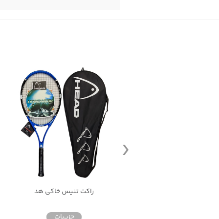
تنیس خاکی بابولات Babolat
راکت تنیس خاکی هد
جزییات
جزییات