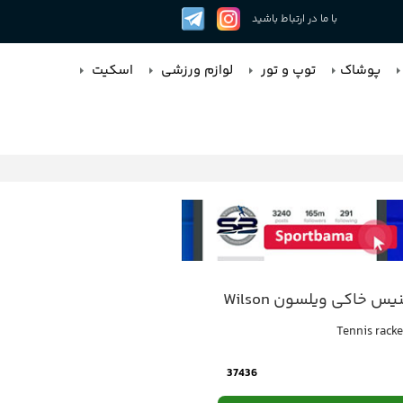
با ما در ارتباط باشید
پوشاک
توپ و تور
لوازم ورزشی
اسکیت
یس خاکی ویلسون Wilson
Tennis racke
37436