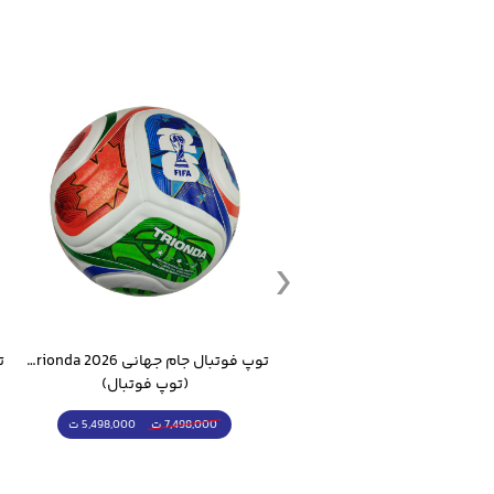
ست گرمکن شلوار ورزشی سالامون مشکی
توپ فوتبال جام جهانی 2026 Trionda مشابه اورجینال
(کرمکن شلوار)
(توپ فوتبال)
4,998,000 ت
5,498,000 ت
5,498,000 ت
7,498,000 ت