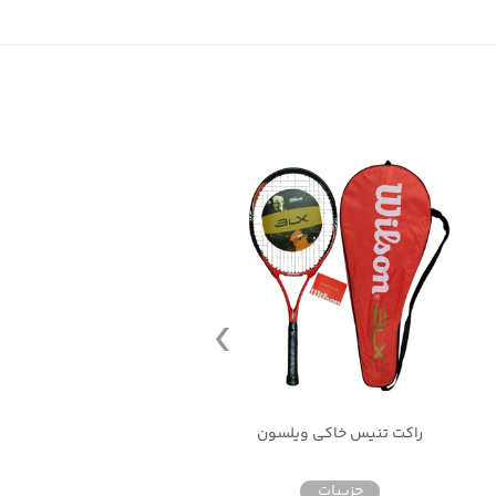
راکت تنیس خاکی ویلسون
راکت تنیس خاکی ویلسو
جزییات
جزییات