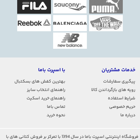
این کتونی تخت داشته باشید میتوانید برای ثبت خرید و
به راحتی میتوانید به سایت اسپرت با ما مراجعه بفرمایید.
کتونی رانینگ نایک
ورزشی ،کتونی ابر فورس ،کتونی
باز،کتونی رانینگ باشگاهی ،کتونی فروشی
خرید آنلاین کتونی
خدمات مشتریان
با اسپرت باما
نایک ایرفورس وان از فروشگاه
پیگیری سفارشات
بهترین کفش های بسکتبال
رویه های بازگرداندن کالا
راهنمای انتخاب سایز
اسپرت باما
شرایط استفاده
راهنمای خرید اسکیت
حریم خصوصی
تماس باما
درباره ما
نحوه خرید
شما می‌توانید برای خرید این کتونی به‌راحتی به سایت
فروشگاه اینترنتی اسپرت باما در سال 1394 با تمرکز بر فروش کتانی های با
اسپرت با ما
مراجعه کرده و خرید خود انجام دهید یا با