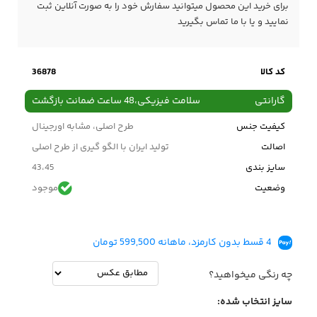
برای خرید این محصول میتوانید سفارش خود را به صورت آنلاین ثبت
نمایید و یا با ما
تماس
بگیرید
کد کالا
36878
گارانتی
سلامت فیزیکی،48 ساعت ضمانت بازگشت
کیفیت جنس
طرح اصلی، مشابه اورجینال
اصالت
تولید ایران با الگو گیری از طرح اصلی
سایز بندی
43،45
وضعیت
موجود
قیمت قبل
5,758,000
تومان
4 قسط بدون کارمزد، ماهانه 599,500 تومان
چه رنگی میخواهید؟
سایز انتخاب شده: