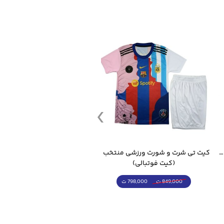
قمقمه ورزشی جاگ واتر 2.2 لیتر ایزی فیت
کیت تی شرت و شورت ورزشی منتخب مسی
(کیت فوتبالی)
(کرمکن شلوار)
798,000 ت
4,998,000 ت
849,000 ت
5,498,000 ت