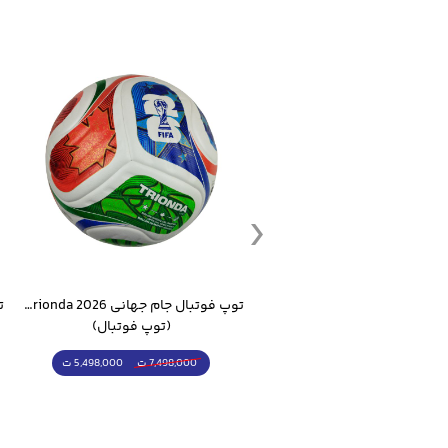
ست گرمکن شلوار ورزشی سالامون مشکی
توپ فوتبال جام جهانی 2026 Trionda مشابه اورجینال
(کرمکن شلوار)
(توپ فوتبال)
4,998,000 ت
5,498,000 ت
5,498,000 ت
7,498,000 ت