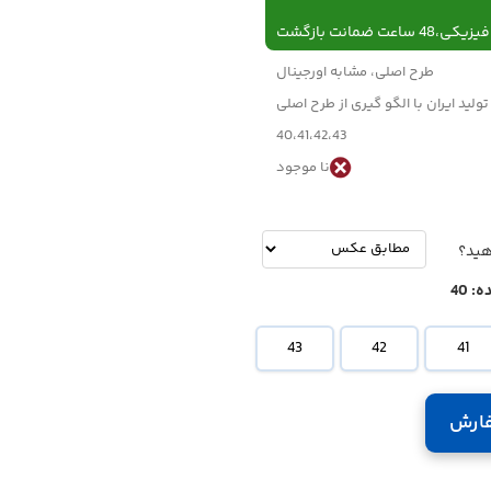
 ساعت ضمانت بازگشت
طرح اصلی، مشابه اورجینال
تولید ایران با الگو گیری از طرح اصلی
40،41،42،43
نا موجود
-
تومان
هید؟
ه:
40
43
42
41
ارش