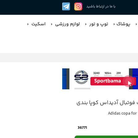
با ما در ارتباط باشید
پوشاک
توپ و تور
لوازم ورزشی
اسکیت
فوتبال آدیداس کوپا بندی
Adidas copa for 
36771