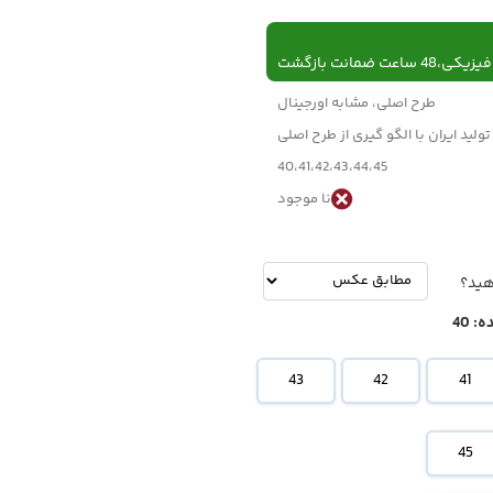
 ساعت ضمانت بازگشت
طرح اصلی، مشابه اورجینال
تولید ایران با الگو گیری از طرح اصلی
40،41،42،43،44،45
نا موجود
-
تومان
هید؟
ه:
40
43
42
41
45