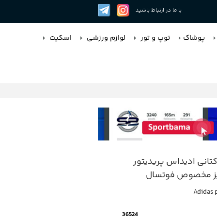
با ما در ارتباط باشید
پوشاک
توپ و تور
لوازم ورزشی
اسکیت
انی ادیداس پریدیتور
یز مخصوص فوتسال
Adidas 
36524