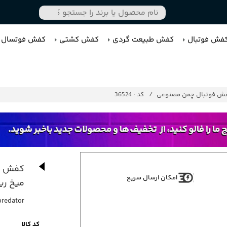
فش فوتبال
کفش طبیعت گردی
کفش کشتی
کفش فوتسال
ش فوتبال چمن مصنوعی
کد : 36524
کفش کت
امکان ارسال سریع
میخ ر
predator
کد کالا