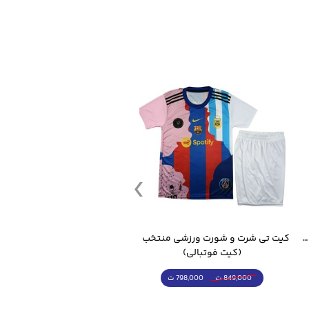
قمقمه ورزشی جاگ واتر 2.2 لیتر ایزی فیت
کیت تی شرت و شورت ورزشی منتخب مسی
(کیت فوتبالی)
(کرمکن شلوار)
798,000 ت
4,998,000 ت
849,000 ت
5,498,000 ت