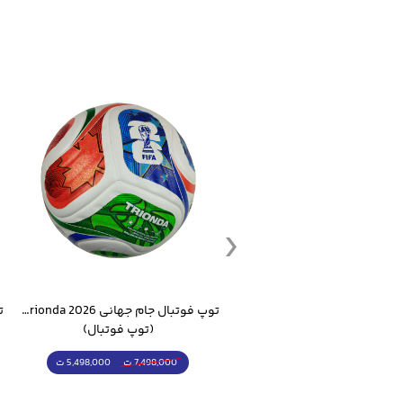
ست گرمکن شلوار ورزشی سالامون مشکی
توپ فوتبال جام جهانی 2026 Trionda مشابه اورجینال
(کرمکن شلوار)
(توپ فوتبال)
4,998,000 ت
5,498,000 ت
5,498,000 ت
7,498,000 ت