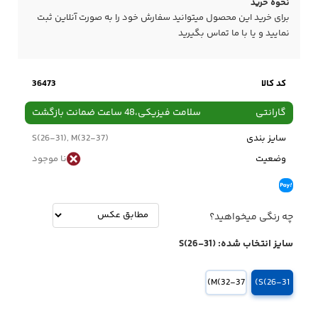
نحوه خرید
برای خرید این محصول میتوانید سفارش خود را به صورت آنلاین ثبت
نمایید و یا با ما
تماس
بگیرید
کد کالا
36473
گارانتی
سلامت فیزیکی،48 ساعت ضمانت بازگشت
سایز بندی
S(26-31), M(32-37)
وضعیت
نا موجود
چه رنگی میخواهید؟
سایز انتخاب شده:
S(26-31)
M(32-37)
S(26-31)