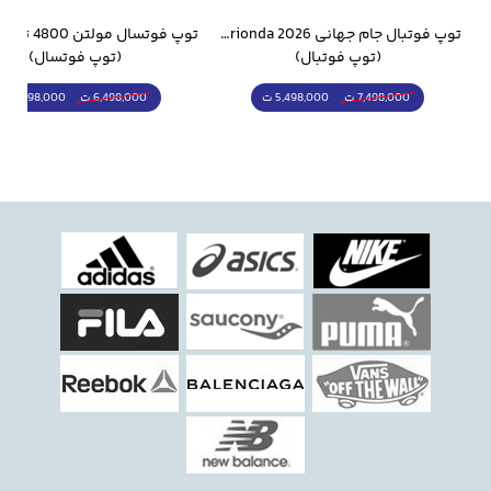
وار ورزشی سالامون مشکی
توپ فوتبال جام جهانی 2026 Trionda مشابه اورجینال
(توپ فوتبال)
(توپ فوتسال)
5,498,000 ت
5,298,000 ت
7,498,000 ت
6,498,000 ت