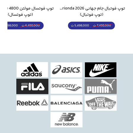
وار ورزشی سالامون مشکی
توپ فوتبال جام جهانی 2026 Trionda مشابه اورجینال
(توپ فوتبال)
(توپ فوتسال)
5,498,000 ت
5,298,000 ت
7,498,000 ت
6,498,000 ت