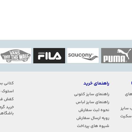
راهنمای خرید
کتانی بس
استوک ف
های
راهنمای سایز کتونی
کفش فو
راهنمای سایز لباس
خرید گرم
 سایز
نحوه ثبت سفارش
باشگاه
اسکیت
رویه ارسال سفارش
شیوه های پرداخت