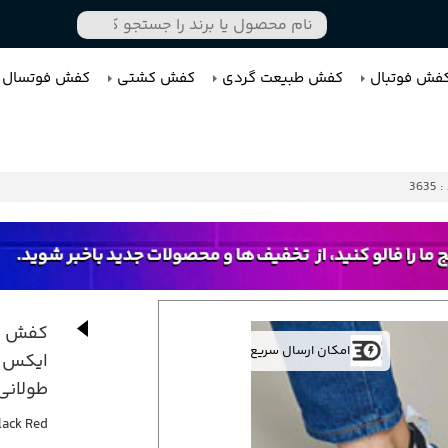
فش فوتبال
کفش طبیعت گردی
کفش کشتی
کفش فوتسال
3635
کفش کت
امکان ارسال سریع
ایکس 
طولانی
lack Red