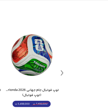
ست گرمکن شلوار ورزشی سالامون مشکی
توپ فوتبال جام جهانی 2026 Trionda مشابه اورجینال
(کرمکن شلوار)
(توپ فوتبال)
4,998,000 ت
5,498,000 ت
5,498,000 ت
7,498,000 ت