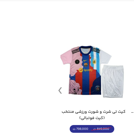
قمقمه ورزشی جاگ واتر 2.2 لیتر ایزی فیت
کیت تی شرت و شورت ورزشی منتخب مسی
(کیت فوتبالی)
(کرمکن شلوار)
798,000 ت
4,998,000 ت
849,000 ت
5,498,000 ت