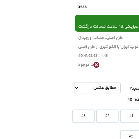
3635
 ساعت ضمانت بازگشت
طرح اصلی، مشابه اورجینال
تولید ایران با الگو گیری از طرح اصلی
40,41,42,43,44,45
نا موجود
-
تومان
هید؟
ه:
40
43
42
41
45