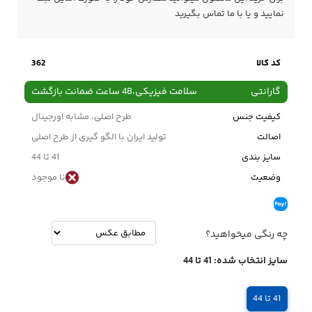
نمایید و یا با ما
تماس
بگیرید
کد کالا
362
گارانتی
سلامت فیزیکی،48 ساعت ضمانت بازگشت
کیفیت جنس
طرح اصلی، مشابه اورجینال
اصالت
تولید ایران با الگو گیری از طرح اصلی
سایز بندی
41 تا 44
وضعیت
نا موجود
چه رنگی میخواهید؟
سایز انتخاب شده:
41 تا 44
41 تا 44