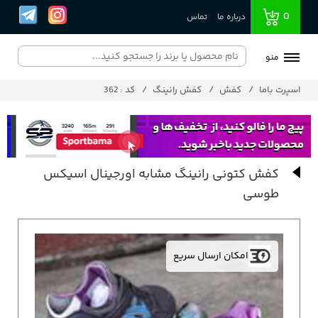
0
درباره ما
تماس
منو
اسپرت باما
کفش
کفش رانینگ
کد : 362
کفش کتونی رانینگ مشابه اورجینال اسیکس
طوسی
امکان ارسال سریع