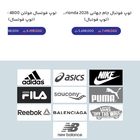
وار ورزشی سالامون مشکی
توپ فوتبال جام جهانی 2026 Trionda مشابه اورجینال
(توپ فوتبال)
(توپ فوتسال)
5,498,000 ت
5,298,000 ت
7,498,000 ت
6,498,000 ت