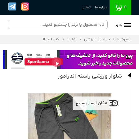
0
درباره ما
تماس
منو
اسپرت باما
لباس ورزشی
شلوار
کد : 36120
شلوار ورزشی راسته اندرامور
امکان ارسال سریع