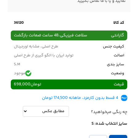
نمایید و یا با ما
تماس
بگیرید
کد کالا
36120
گارانتی
سلامت فیزیکی،48 ساعت ضمانت بازگشت
کیفیت جنس
طرح اصلی، مشابه اورجینال
اصالت
تولید ایران با الگو گیری از طرح اصلی
سایز بندی
S،M
وضعیت
موجود
قیمت
تومان
698,000
4 قسط بدون کارمزد، ماهانه 174,500 تومان
چه رنگی میخواهید؟
سایز انتخاب شده:
S