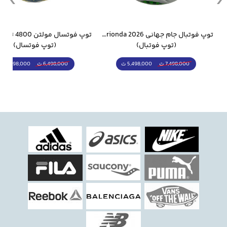
وار ورزشی سالامون مشکی
توپ فوتبال جام جهانی 2026 Trionda مشابه اورجینال
(توپ فوتبال)
(توپ فوتسال)
5,498,000 ت
5,298,000 ت
7,498,000 ت
6,498,000 ت