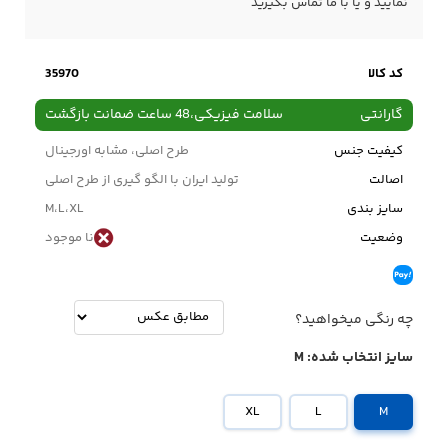
نمایید و یا با ما
تماس
بگیرید
کد کالا
35970
گارانتی
سلامت فیزیکی،48 ساعت ضمانت بازگشت
کیفیت جنس
طرح اصلی، مشابه اورجینال
اصالت
تولید ایران با الگو گیری از طرح اصلی
سایز بندی
M،L،XL
وضعیت
نا موجود
چه رنگی میخواهید؟
سایز انتخاب شده:
M
XL
L
M