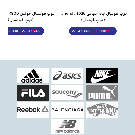
وار ورزشی سالامون مشکی
توپ فوتبال جام جهانی 2026 Trionda مشابه اورجینال
(توپ فوتبال)
(توپ فوتسال)
5,498,000 ت
5,298,000 ت
7,498,000 ت
6,498,000 ت