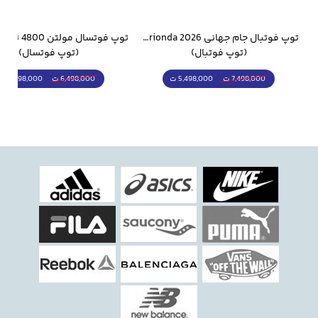
وار ورزشی سالامون مشکی
توپ فوتبال جام جهانی 2026 Trionda مشابه اورجینال
(توپ فوتبال)
(توپ فوتسال)
5,498,000 ت
5,298,000 ت
7,498,000 ت
6,498,000 ت