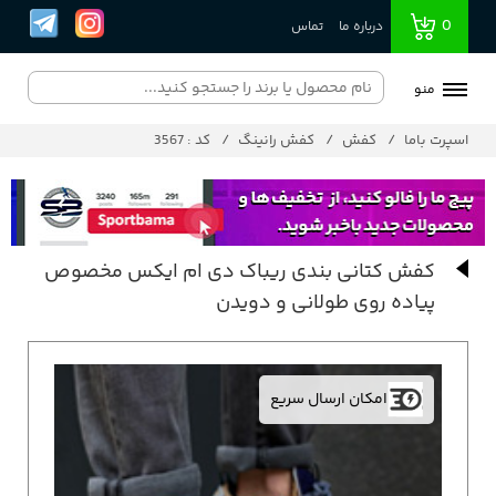
0
درباره ما
تماس
منو
اسپرت باما
کفش
کفش رانینگ
کد : 3567
کفش کتانی بندی ریباک دی ام ایکس مخصوص
پیاده روی طولانی و دویدن
امکان ارسال سریع