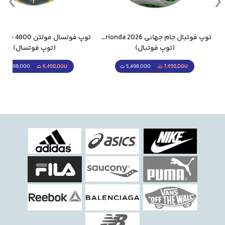
وار ورزشی سالامون مشکی
توپ فوتبال جام جهانی 2026 Trionda مشابه اورجینال
(توپ فوتبال)
(توپ فوتسال)
5,498,000 ت
5,298,000 ت
7,498,000 ت
6,498,000 ت