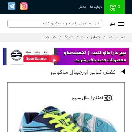
0
درباره ما
تماس
منو
اسپرت باما
کفش
کفش رانینگ
کد : 356
کفش کتانی اورجینال ساکونی
امکان ارسال سریع