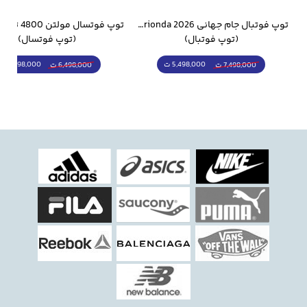
وار ورزشی سالامون مشکی
توپ فوتبال جام جهانی 2026 Trionda مشابه اورجینال
(توپ فوتبال)
(توپ فوتسال)
5,498,000 ت
5,298,000 ت
7,498,000 ت
6,498,000 ت