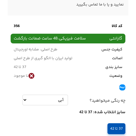
نمایید و یا با ما
تماس
بگیرید
کد کالا
356
گارانتی
سلامت فیزیکی،48 ساعت ضمانت بازگشت
کیفیت جنس
طرح اصلی، مشابه اورجینال
اصالت
تولید ایران با الگو گیری از طرح اصلی
سایز بندی
37 تا 42
وضعیت
نا موجود
چه رنگی میخواهید؟
سایز انتخاب شده:
37 تا 42
37 تا 42